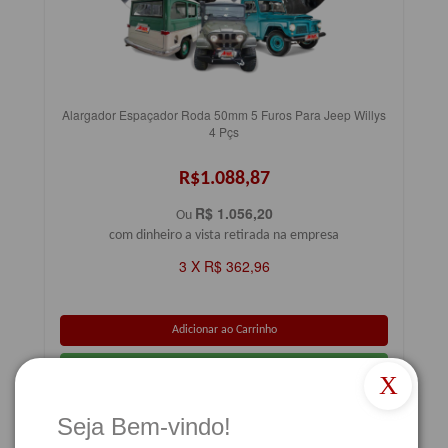
Alargador Espaçador Roda 50mm 5 Furos Para Jeep Willys
4 Pçs
R$1.088,87
R$ 1.056,20
Ou
com dinheiro a vista retirada na empresa
3 X R$ 362,96
X
Resumo
Detalhes
Seja Bem-vindo!