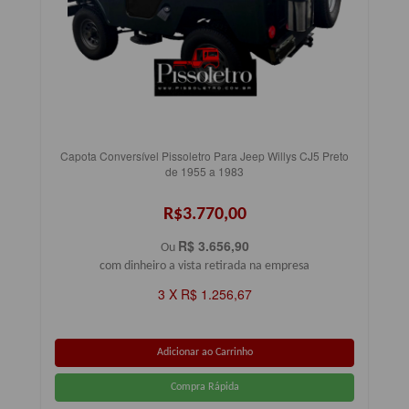
Capota Conversível Pissoletro Para Jeep Willys CJ5 Preto
de 1955 a 1983
R$3.770,00
R$ 3.656,90
Ou
com dinheiro a vista retirada na empresa
3 X R$ 1.256,67