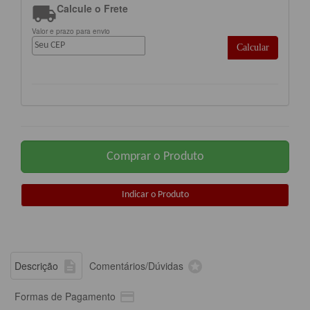

Calcule o Frete
Valor e prazo para envio
Calcular


Descrição
Comentários/Dúvidas

Formas de Pagamento