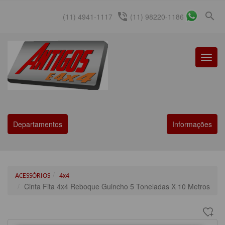
search
phone_in_talk
(11) 4941-1117
(11) 98220-1186
Menu
Princip
Departamentos
Informações
ACESSÓRIOS
4x4
Cinta Fita 4x4 Reboque Guincho 5 Toneladas X 10 Metros